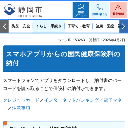
検索
緊急情報
お問い合わせ
メニュー
防災・安全
くらし・手続き
子育て・教育
健康・医療・福祉
ページID：53263
更新日：2026年4月2日
スマホアプリからの国民健康保険料の
納付
スマートフォンでアプリをダウンロードし、納付書のバー
コードを読み取ることで保険料の納付ができます。
クレジットカード
／
インターネットバンキング
／
電子マネ
ー
／
注意事項