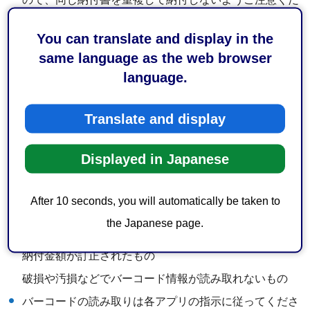
さい。
You can translate and display in the
以下の方法では納付できません。アプリから直接納付し
same language as the web browser
てください。
language.
コンビニエンスストア等の店頭でクレジットカード、電
子マネーでの納付
Translate and display
ATMやコンビニエンスストア店頭でのデビットカードに
よる納付
Displayed in Japanese
次の納付書はスマホアプリでは利用できません。
納期限、取扱期限をすぎたもの
After 10 seconds, you will automatically be taken to
納付書にコンビニ納付用のバーコード情報が印字されて
the Japanese page.
いないもの
納付金額が訂正されたもの
破損や汚損などでバーコード情報が読み取れないもの
バーコードの読み取りは各アプリの指示に従ってくださ