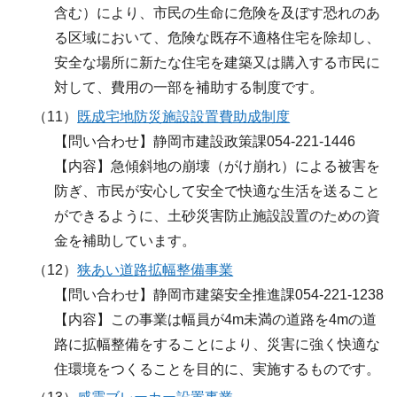
含む）により、市民の生命に危険を及ぼす恐れのあ
る区域において、危険な既存不適格住宅を除却し、
安全な場所に新たな住宅を建築又は購入する市民に
対して、費用の一部を補助する制度です。
（11）
既成宅地防災施設設置費助成制度
【問い合わせ】静岡市建設政策課054-221-1446
【内容】急傾斜地の崩壊（がけ崩れ）による被害を
防ぎ、市民が安心して安全で快適な生活を送ること
ができるように、土砂災害防止施設設置のための資
金を補助しています。
（12）
狭あい道路拡幅整備事業
【問い合わせ】静岡市建築安全推進課054-221-1238
【内容】この事業は幅員が4m未満の道路を4mの道
路に拡幅整備をすることにより、災害に強く快適な
住環境をつくることを目的に、実施するものです。