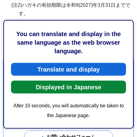
(注2)ハガキの有効期限は令和9(2027)年3月31日までで
す。
協力歯科医療機関を受診する日に間に合うよう、余裕をも
You can translate and display in the
ってお申込みください。
same language as the web browser
language.
お問い合わせ
Translate and display
保健福祉長寿局健康福祉部健康づくり推進課口腔保健支
Displayed in Japanese
援センター
葵区城東町24-1 城東保健福祉エリア 保健所棟1階
After 10 seconds, you will automatically be taken to
電話番号：054-249-3175
the Japanese page.
ファックス番号：054-209-1063