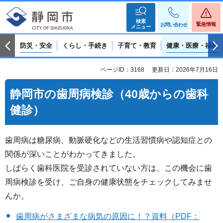
検索
緊急情報
お問い合わせ
メニュー
防災・安全
くらし・手続き
子育て・教育
健康・医療・福祉
ページID：3168
更新日：2026年7月16日
静岡市の歯周病検診（40歳からの歯科
健診）
歯周病は糖尿病、動脈硬化などの生活習慣病や認知症との
関係が深いことがわかってきました。
しばらく歯科医院を受診されていない方は、この機会に歯
周病検診を受け、ご自身の健康状態をチェックしてみませ
んか。
歯周病がさまざまな病気の原因に！？資料（PDF：