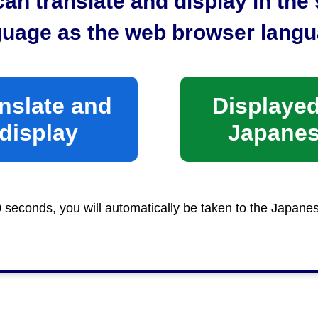
an translate and display in th
guage as the web browser langu
nslate and
Displayed
display
Japane
0 seconds, you will automatically be taken to the Japane