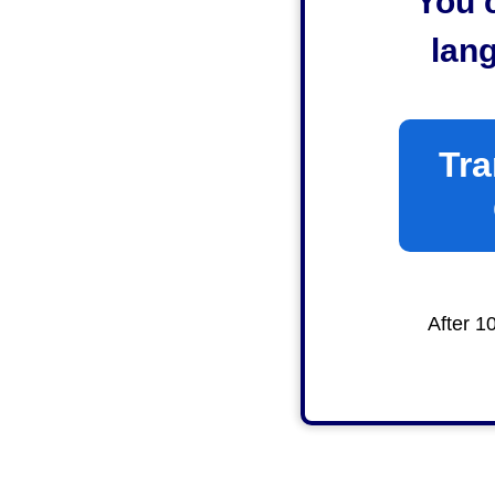
You c
lan
Tra
After 1