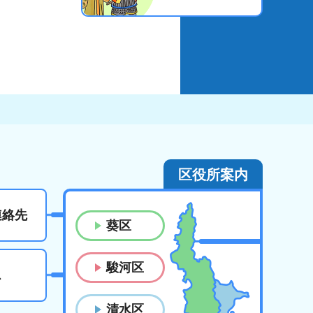
区役所案内
連絡先
葵区
駿河区
ス
清水区