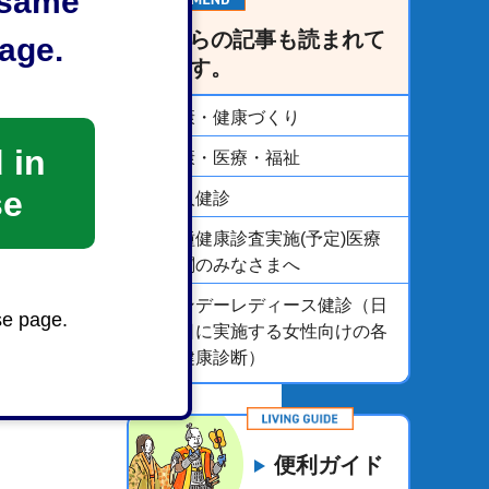
e same
こちらの記事も読まれて
age.
います。
健康・健康づくり
 in
健康・医療・福祉
se
成人健診
各種健康診査実施(予定)医療
機関のみなさまへ
サンデーレディース健診（日
se page.
曜日に実施する女性向けの各
種健康診断）
便利ガイド