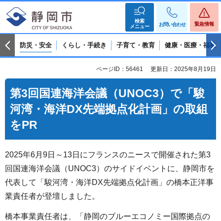
検索
緊急情報
お問い合わせ
メニュー
防災・安全
くらし・手続き
子育て・教育
健康・医療・福祉
ページID：56461
更新日：2025年8月19日
第3回国連海洋会議（UNOC3）で「駿
河湾・海洋DX先端拠点化計画」の取組
をPR
2025年6月9日～13日にフランスのニースで開催された第3
回国連海洋会議（UNOC3）のサイドイベントに、静岡市を
代表して「駿河湾・海洋DX先端拠点化計画」の橋本正洋事
業責任者が登壇しました。
橋本事業責任者は、「静岡のブルーエコノミー国際拠点の