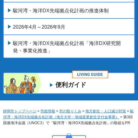
駿河湾・海洋DX先端拠点化計画の推進体制
2026年4月～2026年9月
駿河湾・海洋DX先端拠点化計画「海洋DX研究開
発・事業化推進」
便利ガイド
静岡市トップページ
>
市政情報
>
市の取りくみ
>
地方創生・人口減少対策
>
駿
河湾・海洋DX先端拠点化計画（地方大学・地域産業創生交付金事業）
> 第3回
国連海洋会議（UNOC3）で「駿河湾・海洋DX先端拠点化計画」の取組をPR