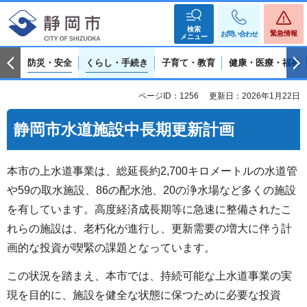
検索
緊急情報
お問い合わせ
メニュー
防災・安全
くらし・手続き
子育て・教育
健康・医療・福祉
ページID：1256
更新日：2026年1月22日
静岡市水道施設中長期更新計画
本市の上水道事業は、総延長約2,700キロメートルの水道管
や59の取水施設、86の配水池、20の浄水場など多くの施設
を有しています。高度経済成長期等に急速に整備されたこ
れらの施設は、老朽化が進行し、更新需要の増大に伴う計
画的な投資が喫緊の課題となっています。
この状況を踏まえ、本市では、持続可能な上水道事業の実
現を目的に、施設を健全な状態に保つために必要な投資