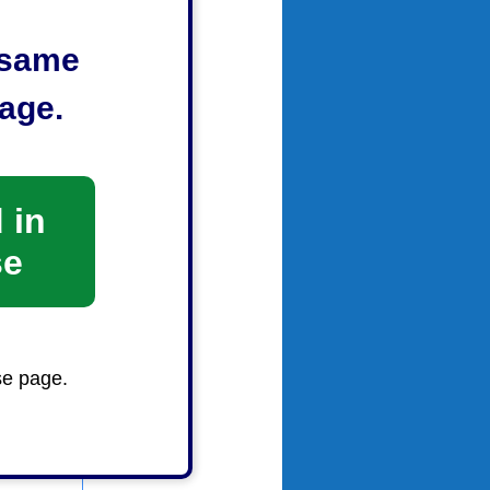
ジョン
e same
「基本計画
age.
 in
se
se page.