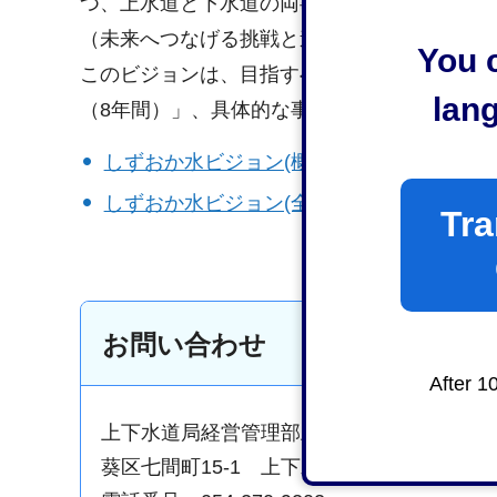
つ、上水道と下水道の両事業が一丸となって、
（未来へつなげる挑戦と連携）」を策定しま
You c
このビジョンは、目指すべき将来像をあらわ
lan
（8年間）」、具体的な事務事業を示した「中
しずおか水ビジョン(概要版)（PDF：3,729
しずおか水ビジョン(全体)（PDF：6,324K
Tra
お問い合わせ
After 1
上下水道局経営管理部上下水道経営企画課
葵区七間町15-1 上下水道局庁舎6階