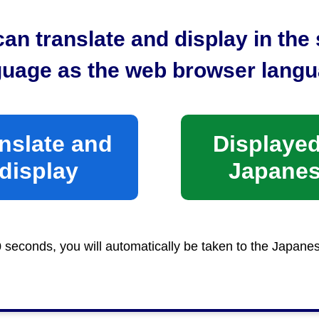
様々な課題に“挑戦”していく姿勢を示す「しずおか水ビ
した。
an translate and display in th
す「基本構想」と、「基本構想」の実現に向けて定めた
guage as the web browser langu
期経営計画（4年間）」で構成しています。
KB）
B）
nslate and
Displayed
display
Japane
0 seconds, you will automatically be taken to the Japane
経営戦略係