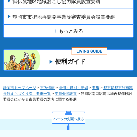
御伝鷹地区地域おこし協力隊員設置要綱
静岡市市街地再開発事業等審査委員会設置要綱
もっとみる
便利ガイド
静岡市トップページ
>
市政情報
>
条例・規則・要綱
>
要綱
>
都市局都市計画部
景観まちづくり課 要綱一覧
>
委員会等設置
> 静岡駅南口駅前広場再整備検討
委員会にかかる市民委員の選考に関する要綱
ページの先頭へ戻る