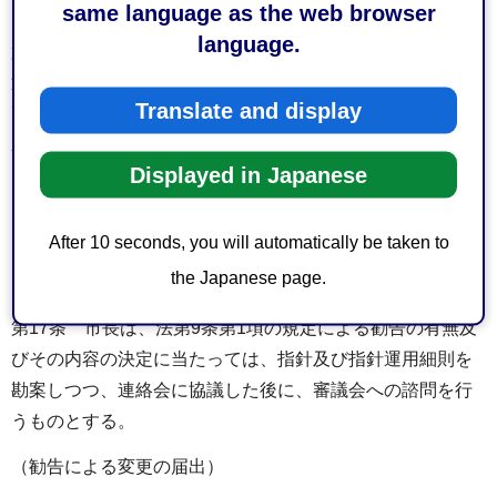
（市の意見に対する届出等を変更しない旨の通知）
same language as the web browser
language.
第16条 市長は、法第8条第7項の通知（前条の規定による
通知書を除く。）をしようとする者に対し、届出事項不変
Translate and display
更通知書（様式第7号）に届出書等に掲げる事項の変更を行
わなくとも大規模小売店舗の周辺の地域の生活環境に著し
Displayed in Japanese
い悪影響を及ぼす事態の発生を回避することができること
を証する資料を添付し、提出することを求めるものとす
る。
After 10 seconds, you will automatically be taken to
the Japanese page.
（市の勧告）
第17条 市長は、法第9条第1項の規定による勧告の有無及
びその内容の決定に当たっては、指針及び指針運用細則を
勘案しつつ、連絡会に協議した後に、審議会への諮問を行
うものとする。
（勧告による変更の届出）