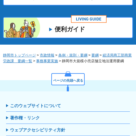
便利ガイド
静岡市トップページ
>
市政情報
>
条例・規則・要綱
>
要綱
>
経済局商工部商業
労政課 要綱一覧
>
事務事業実施
> 静岡市大規模小売店舗立地法運用要綱
ページの先頭へ戻る
このウェブサイトについて
著作権・リンク
ウェブアクセシビリティ方針