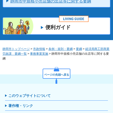
静岡市中規模小売店舗の出店等に関する要綱
便利ガイド
静岡市トップページ
>
市政情報
>
条例・規則・要綱
>
要綱
>
経済局商工部商業
労政課 要綱一覧
>
事務事業実施
> 静岡市中規模小売店舗の出店等に関する要
綱
ページの先頭へ戻る
このウェブサイトについて
著作権・リンク