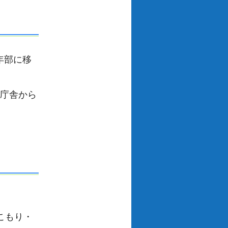
年部に移
水庁舎から
こもり・