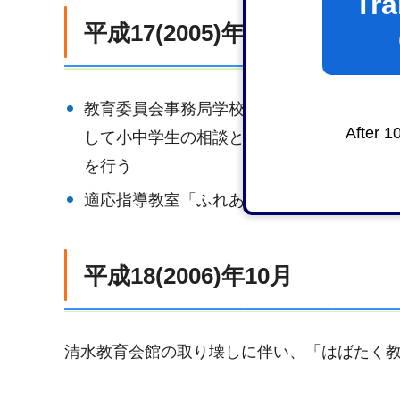
Tra
平成17(2005)年4月
教育委員会事務局学校教育課の「こども相談
After 1
して小中学生の相談と「こどもホットライン
を行う
適応指導教室「ふれあい教室」「はばたく
平成18(2006)年10月
清水教育会館の取り壊しに伴い、「はばたく