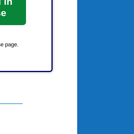
 in
se
内)」と
se page.
少年相談