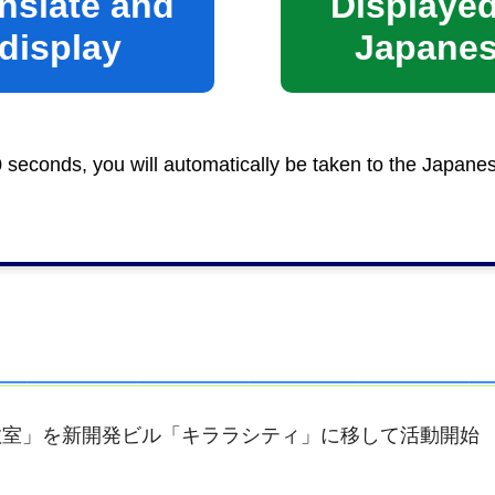
nslate and
Displayed
display
Japane
センター(清水庁舎内)」「こども相談スペース(静岡庁舎
0 seconds, you will automatically be taken to the Japane
」を、市民局青少年育成課で中学卒業以降～19歳の青
教室」は学校教育課で所管
教室」を新開発ビル「キララシティ」に移して活動開始