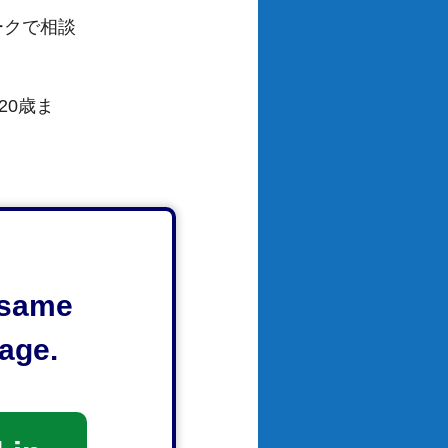
ークで相談
20歳ま
e same
age.