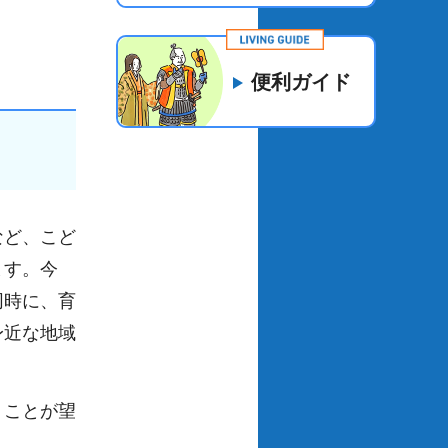
便利ガイド
など、こど
ます。今
同時に、育
身近な地域
うことが望