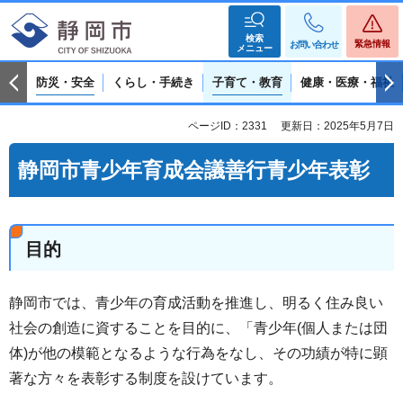
検索
緊急情報
お問い合わせ
メニュー
防災・安全
くらし・手続き
子育て・教育
健康・医療・福祉
ページID：2331
更新日：2025年5月7日
静岡市青少年育成会議善行青少年表彰
目的
静岡市では、青少年の育成活動を推進し、明るく住み良い
社会の創造に資することを目的に、「青少年(個人または団
体)が他の模範となるような行為をなし、その功績が特に顕
著な方々を表彰する制度を設けています。