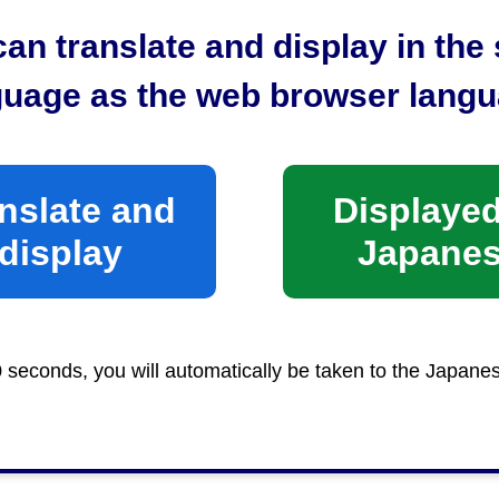
an translate and display in th
guage as the web browser langu
nslate and
Displayed
display
Japane
0 seconds, you will automatically be taken to the Japane