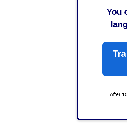
You c
lan
Tra
After 1