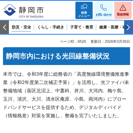
検索
緊急情報
お問い合わせ
メニュー
防災・安全
くらし・手続き
子育て・教育
健康・医療・福祉
ページID：6520
更新日：2026年3月30日
静岡市内における光回線整備状況
本市では、令和3年度に総務省の「高度無線環境整備推進事
業（令和2年度第二次補正予算）」を活用し、光ファイバ未
整備地域（葵区北沼上、中藁科、井川、大河内、梅ケ島、
玉川、清沢、大川、清水区庵原、小島、両河内）にブロー
ドバンドサービスを提供するため、デジタルディバイド
（情報格差）対策を実施し、整備を完了いたしました。