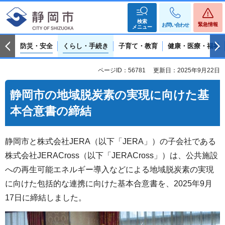
検索
緊急情報
お問い合わせ
メニュー
防災・安全
くらし・手続き
子育て・教育
健康・医療・福祉
ページID：56781
更新日：2025年9月22日
静岡市の地域脱炭素の実現に向けた基
本合意書の締結
静岡市と株式会社JERA（以下「JERA」）の子会社である
株式会社JERACross（以下「JERACross」）は、公共施設
への再生可能エネルギー導入などによる地域脱炭素の実現
に向けた包括的な連携に向けた基本合意書を、2025年9月
17日に締結しました。