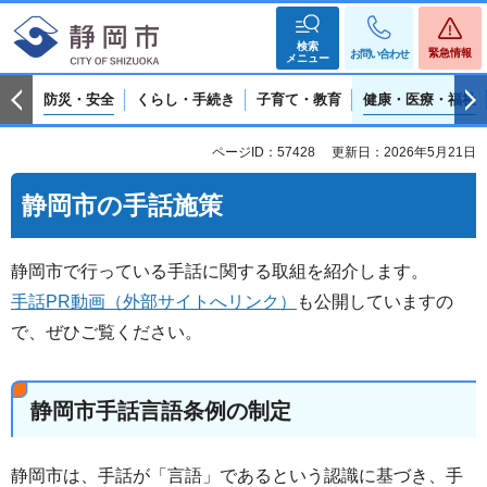
検索
緊急情報
お問い合わせ
メニュー
防災・安全
くらし・手続き
子育て・教育
健康・医療・福祉
ページID：57428
更新日：2026年5月21日
静岡市の手話施策
静岡市で行っている手話に関する取組を紹介します。
手話PR動画（外部サイトへリンク）
も公開していますの
で、ぜひご覧ください。
静岡市手話言語条例の制定
静岡市は、手話が「言語」であるという認識に基づき、手