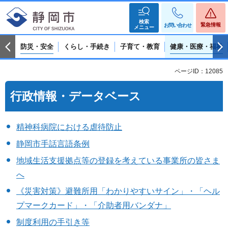
検索
緊急情報
お問い合わせ
メニュー
防災・安全
くらし・手続き
子育て・教育
健康・医療・福祉
ページID：12085
行政情報・データベース
精神科病院における虐待防止
静岡市手話言語条例
地域生活支援拠点等の登録を考えている事業所の皆さま
へ
《災害対策》避難所用「わかりやすいサイン」・「ヘル
プマークカード」・「介助者用バンダナ」
制度利用の手引き等