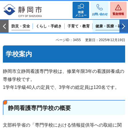
検索
緊急情報
お問い合わせ
メニュー
防災・安全
くらし・手続き
子育て・教育
健康・医療・福祉
ページID：3455
更新日：2025年12月19日
学校案内
静岡市立静岡看護専門学校は、修業年限3年の看護師養成の
専修学校です。
1学年1学級40人の定員で、3学年の総定員は120名です。
静岡看護専門学校の概要
文部科学省の「専門学校における情報提供等への取組に関