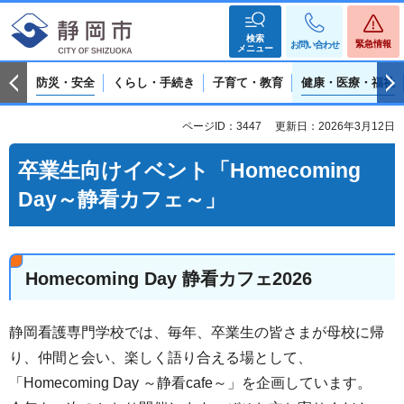
検索
緊急情報
お問い合わせ
メニュー
防災・安全
くらし・手続き
子育て・教育
健康・医療・福祉
ページID：3447
更新日：2026年3月12日
卒業生向けイベント「
Homecoming
Day～
静看カフェ～」
Homecoming Day 静看カフェ2026
静岡看護専門学校では、毎年、卒業生の皆さまが母校に帰
り、仲間と会い、楽しく語り合える場として、
「Homecoming Day ～静看cafe～」を企画しています。