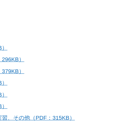
B）
96KB）
79KB）
B）
B）
B）
、その他（PDF：315KB）