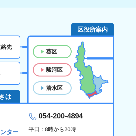
区役所案内
連絡先
葵区
駿河区
ス
清水区
きは
054-200-4894
平日：8時から20時
センター