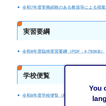
令和7年度実務経験のある教員等による授業科
実習要綱
令和8年度臨地実習要綱（PDF：4,793KB）
学校便覧
You c
令和8年度学校便覧（PDF：3,449KB）
lan