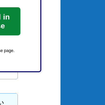
 in
se
se page.
い