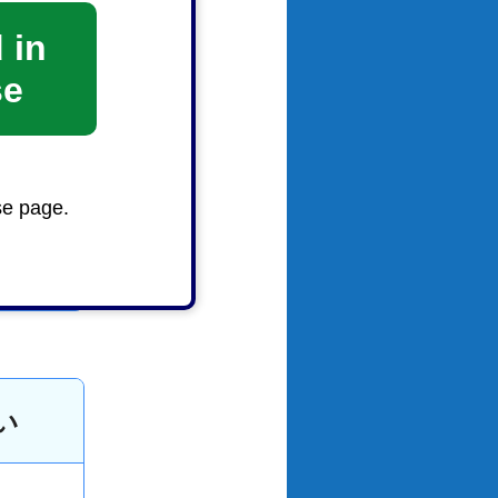
 in
se
se page.
い