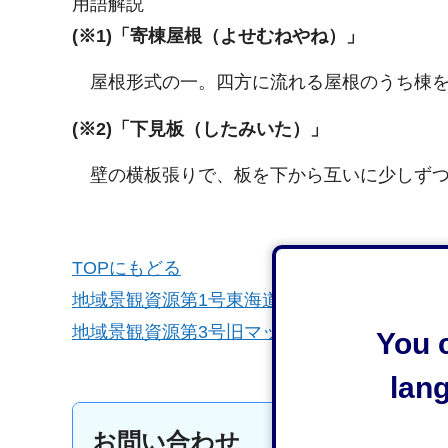
用語解説
(※1)「寄棟屋根（よせむねやね）」
屋根形式の一。四方に流れる屋根のうち棟を
(※2)「下見板（したみいた）」
壁の横板張りで、板を下から互いに少しずつ
TOPにもどる
地域景観資源第1号東海道名主の館
地域景観資源第3号旧マッケンジー住宅
You c
lan
お問い合わせ