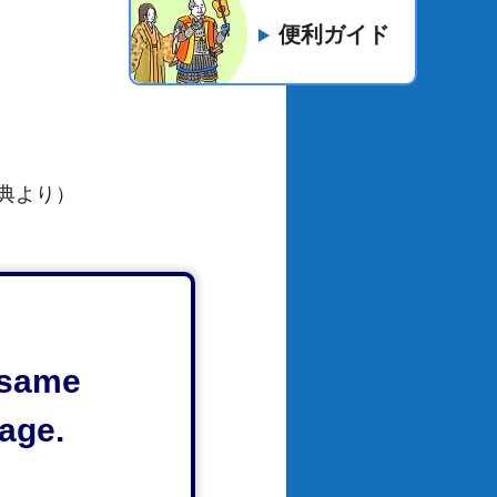
便利ガイド
典より）
e same
age.