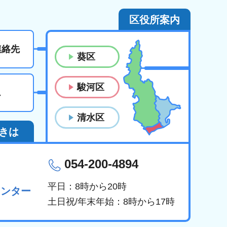
区役所案内
連絡先
葵区
駿河区
ス
清水区
きは
054-200-4894
平日：8時から20時
センター
土日祝/年末年始：8時から17時