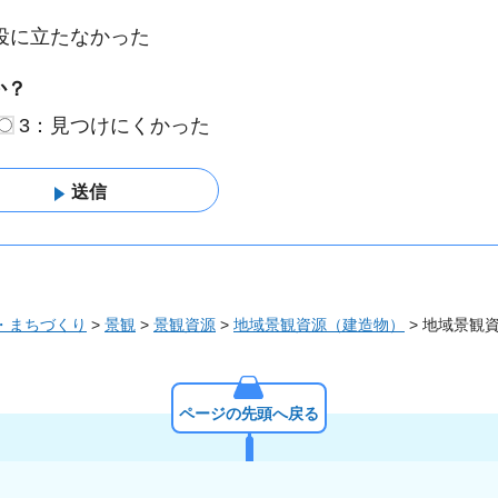
役に立たなかった
か？
3：見つけにくかった
・まちづくり
>
景観
>
景観資源
>
地域景観資源（建造物）
> 地域景観
ページの先頭へ戻る