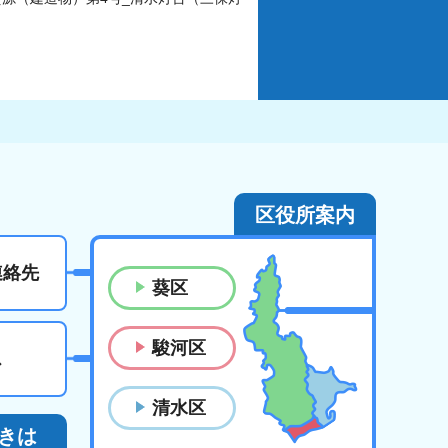
区役所案内
連絡先
葵区
駿河区
ス
清水区
きは