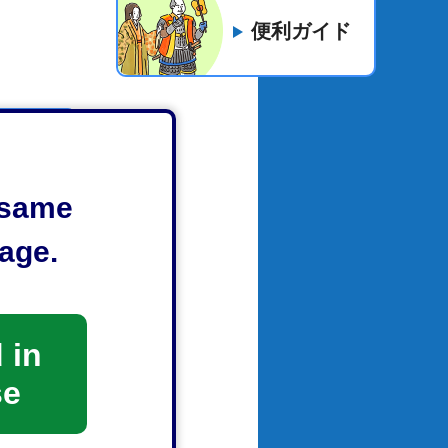
便利ガイド
e same
age.
 in
se