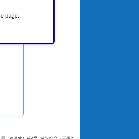
se page.
い
資源（建造物）第4号_清水灯台（三保灯