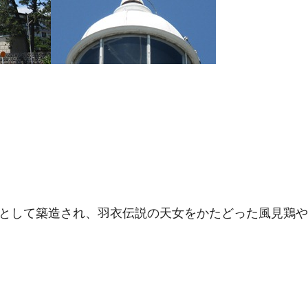
台として築造され、羽衣伝説の天女をかたどった風見鶏
。