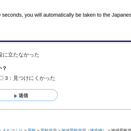
0 seconds, you will automatically be taken to the Japane
めにみなさまのご意見をお聞かせくださ
役に立たなかった
か？
3：見つけにくかった
・まちづくり
>
景観
>
景観資源
>
地域景観資源（建造物）
> 地域景観