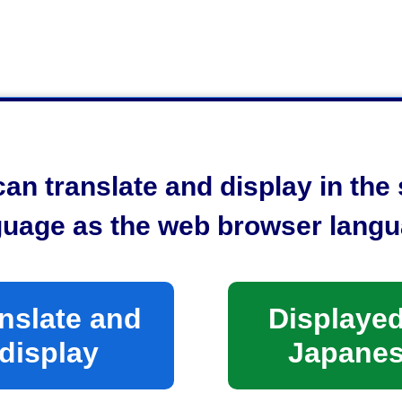
an translate and display in th
観推進係
guage as the web browser langu
nslate and
Displayed
display
Japane