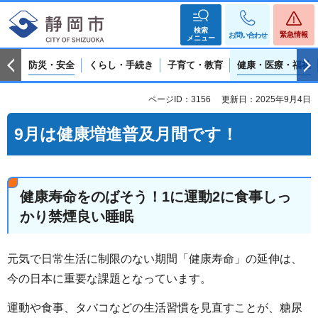
検索
緊急情報
お問い合わせ
メニュー
防災・安全
くらし・手続き
子育て・教育
健康・医療・福祉
ページID：3156
更新日：2025年9月4日
9月は健康増進普及月間です！
健康寿命をのばそう！1に運動2に食事しっ
かり禁煙良い睡眠
元気で日常生活に制限のない期間「健康寿命」の延伸は、
今の日本に重要な課題となっています。
運動や食事、タバコなどの生活習慣を見直すことが、糖尿