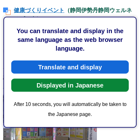
健康づくりイベント
（静岡伊勢丹静岡ウェルネ
スパーク）
You can translate and display in the
日時：令和7年9月19日（金曜日）
same language as the web browser
受付時間：10時00分から12時00分まで、13時30分から16
language.
時30分まで
内容：肌年齢・血管年齢測定、乳がん自己触診法
Translate and display
会場：静岡伊勢丹7階静岡ウェルネスパーク
詳しくは、
健康づくりイベント（静岡伊勢丹静岡ウェルネ
Displayed in Japanese
スパーク）
、をご覧ください。
After 10 seconds, you will automatically be taken to
the Japanese page.