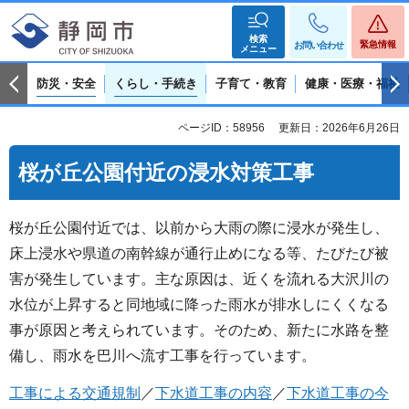
検索
緊急情報
お問い合わせ
メニュー
防災・安全
くらし・手続き
子育て・教育
健康・医療・福祉
ページID：58956
更新日：2026年6月26日
桜が丘公園付近の浸水対策工事
桜が丘公園付近では、以前から大雨の際に浸水が発生し、
床上浸水や県道の南幹線が通行止めになる等、たびたび被
害が発生しています。主な原因は、近くを流れる大沢川の
水位が上昇すると同地域に降った雨水が排水しにくくなる
事が原因と考えられています。そのため、新たに水路を整
備し、雨水を巴川へ流す工事を行っています。
工事による交通規制
／
下水道工事の内容
／
下水道工事の今