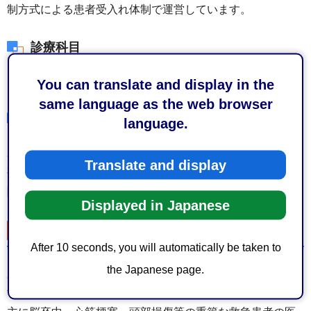
制方式による患者受入れ体制で運営しています。
診療科目
内科、小児科、外科
You can translate and display in the
same language as the web browser
参加病院
language.
県立総合病院、県立こども病院、市立静岡病院、静岡赤十
Translate and display
字病院、静岡済生会総合病院、静岡厚生病院、市立清水病
院、清水さくら病院、清水厚生病院、静岡徳洲会病院
Displayed in Japanese
三次救急医療
After 10 seconds, you will automatically be taken to
the Japanese page.
脳卒中・心筋梗塞・頭部損傷等の重篤な患者に対応しま
す。