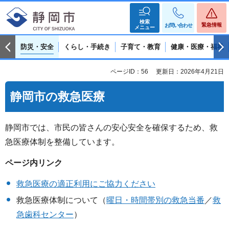
検索
緊急情報
お問い合わせ
メニュー
防災・安全
くらし・手続き
子育て・教育
健康・医療・福祉
ページID：56
更新日：2026年4月21日
静岡市の救急医療
静岡市では、市民の皆さんの安心安全を確保するため、救
急医療体制を整備しています。
ページ内リンク
救急医療の適正利用にご協力ください
救急医療体制について（
曜日・時間帯別の救急当番
／
救
急歯科センター
）