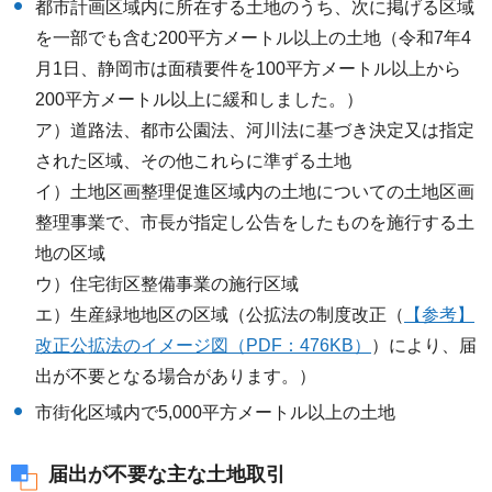
都市計画区域内に所在する土地のうち、次に掲げる区域
を一部でも含む200平方メートル以上の土地（令和7年4
月1日、静岡市は面積要件を100平方メートル以上から
200平方メートル以上に緩和しました。）
ア）道路法、都市公園法、河川法に基づき決定又は指定
された区域、その他これらに準ずる土地
イ）土地区画整理促進区域内の土地についての土地区画
整理事業で、市長が指定し公告をしたものを施行する土
地の区域
ウ）住宅街区整備事業の施行区域
エ）生産緑地地区の区域（公拡法の制度改正（
【参考】
改正公拡法のイメージ図（PDF：476KB）
）により、届
出が不要となる場合があります。）
市街化区域内で5,000平方メートル以上の土地
届出が不要な主な土地取引