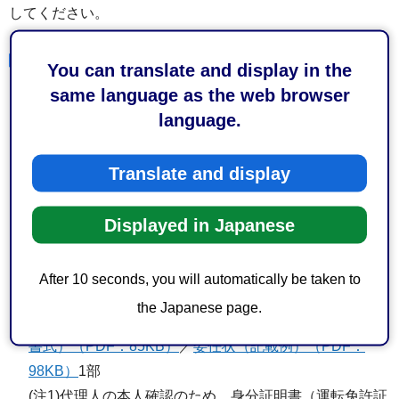
してください。
提出書類
You can translate and display in the
same language as the web browser
届出：
土地有償譲渡届出書（ワード：29KB）
／
土地有
language.
償譲渡届出書（記載例）（PDF：51KB）
2部
申出：
土地買取希望申出書（ワード：25KB）
／
土地買
Translate and display
取希望申出書（記載例）（PDF：38KB）
2部
土地の案内図（縮尺1,500分の1程度又は住宅地図）1部
Displayed in Japanese
土地の形状を明らかにした図面（公図写、測量図等）1
部
After 10 seconds, you will automatically be taken to
代理人が手続きを行う場合
the Japanese page.
委任状（標準書式）（ワード：35KB）
／
委任状（標準
書式）（PDF：85KB）
／
委任状（記載例）（PDF：
98KB）
1部
(注1)代理人の本人確認のため、身分証明書（運転免許証