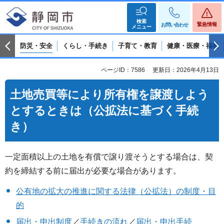
検索
緊急情報
お問い合わせ
メニュー
防災・安全
くらし・手続き
子育て・教育
健康・医療・福祉
ページID：7586
更新日：2026年4月13日
土地売買等により所有権を譲渡しよう
とするときは（公拡法に基づく手続
き）
一定面積以上の土地を有償で譲り渡そうとする場合は、契
約を締結する前に届出が必要な場合があります。
公有地の拡大の推進に関する法律（公拡法）の制度・目
的
届出・申出制度
／
手続きの流れ
／
届出・申出手続