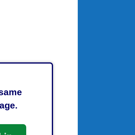
e same
age.