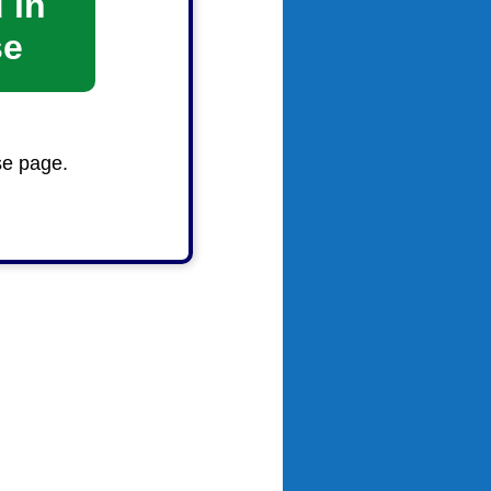
 in
se
se page.