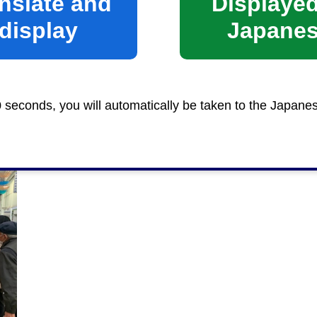
nslate and
Displayed
display
Japane
0 seconds, you will automatically be taken to the Japane
クスペースの活用）