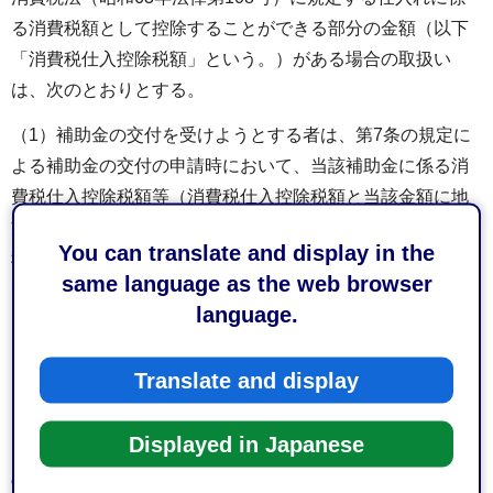
る消費税額として控除することができる部分の金額（以下
「消費税仕入控除税額」という。）がある場合の取扱い
は、次のとおりとする。
（1）補助金の交付を受けようとする者は、第7条の規定に
よる補助金の交付の申請時において、当該補助金に係る消
費税仕入控除税額等（消費税仕入控除税額と当該金額に地
方税法（昭和25年法律第226号）に規定する地方消費税の
You can translate and display in the
税率を乗じて得た額の合計額に補助金の額を補助対象経費
same language as the web browser
で除して得た率を乗じて得た金額をいう。以下同じ。）が
language.
ある場合には、これを補助金所要額から減額して申請する
こと。ただし、消費税仕入控除税額等が明らかでない場合
Translate and display
は、この限りでない。
（2）第8条の規定により補助金の交付の決定を受けた者
Displayed in Japanese
（以下「補助事業者」という。）は、第12条の規定による
実績報告書（以下「実績報告書」という。）を提出するに