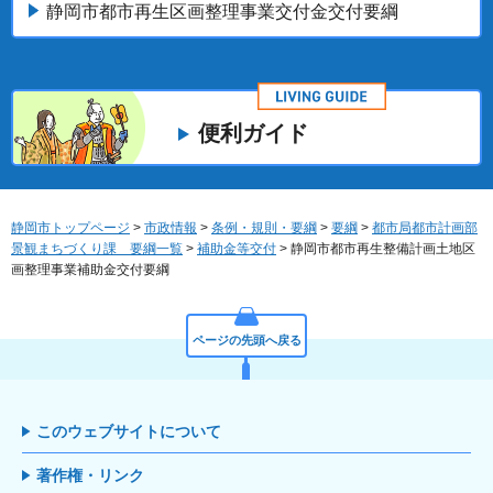
静岡市都市再生区画整理事業交付金交付要綱
便利ガイド
静岡市トップページ
>
市政情報
>
条例・規則・要綱
>
要綱
>
都市局都市計画部
景観まちづくり課 要綱一覧
>
補助金等交付
> 静岡市都市再生整備計画土地区
画整理事業補助金交付要綱
ページの先頭へ戻る
このウェブサイトについて
著作権・リンク