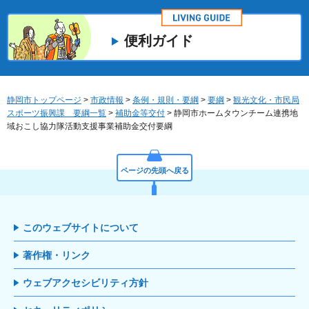
便利ガイド
静岡市トップページ
>
市政情報
>
条例・規則・要綱
>
要綱
>
観光文化・市民局
スポーツ振興課 要綱一覧
>
補助金等交付
> 静岡市ホームタウンチーム連携地
域おこし協力隊活動支援事業補助金交付要綱
ページの先頭へ戻る
このウェブサイトについて
著作権・リンク
ウェブアクセシビリティ方針