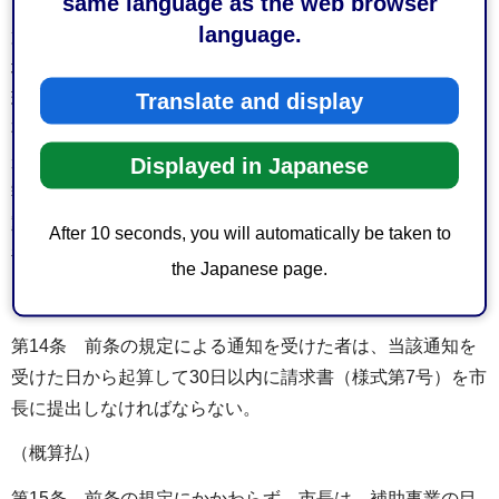
same language as the web browser
language.
第13条 市長は、前条の規定による実績報告書を受理した
場合は、その内容を審査し、必要があると認めたときは、
Translate and display
現地調査等を行い、その報告に係る補助事業の成果が補助
事業の決定の内容及びこれに付した条件に適合するかどう
かを調査し、適合すると認めるときは交付すべき補助金の
Displayed in Japanese
額を確定し、ホームタウンチーム連携地域おこし協力隊活
動支援事業補助金交付確定通知書（様式第6号）により当該
After 10 seconds, you will automatically be taken to
補助事業者に通知するものとする。
the Japanese page.
（請求）
第14条 前条の規定による通知を受けた者は、当該通知を
受けた日から起算して30日以内に請求書（様式第7号）を市
長に提出しなければならない。
（概算払）
第15条 前条の規定にかかわらず、市長は、補助事業の目