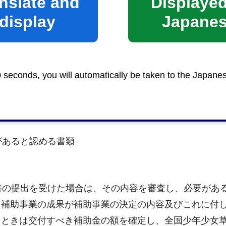
nslate and
Displayed
display
Japane
とき（補助事業の廃止の承認を得た場合を含む。）、又
は、速やかに全国少年少女草サッカー大会開催事業補助
、市長に提出しなければならない。
0 seconds, you will automatically be taken to the Japane
があると認める書類
書の提出を受けた場合は、その内容を審査し、必要があ
る補助事業の成果が補助事業の決定の内容及びこれに付
るときは交付すべき補助金の額を確定し、全国少年少女