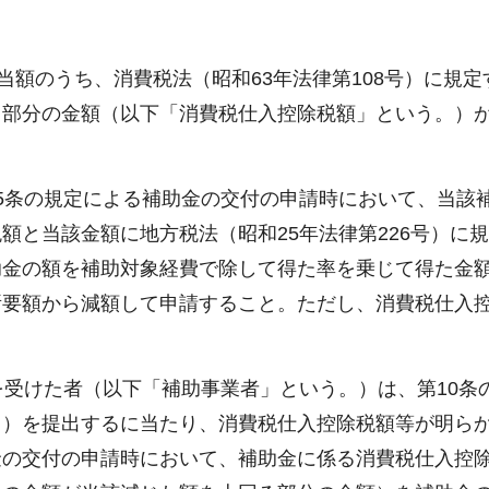
当額のうち、消費税法（昭和63年法律第108号）に規定
る部分の金額（以下「消費税仕入控除税額」という。）
5条の規定による補助金の交付の申請時において、当該
額と当該金額に地方税法（昭和25年法律第226号）に
助金の額を補助対象経費で除して得た率を乗じて得た金
所要額から減額して申請すること。ただし、消費税仕入
を受けた者（以下「補助事業者」という。）は、第10条
。）を提出するに当たり、消費税仕入控除税額等が明ら
金の交付の申請時において、補助金に係る消費税仕入控