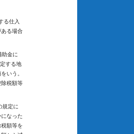
する仕入
がある場合
補助金に
規定する地
額をいう。
控除税額等
の規定に
かになった
除税額等を