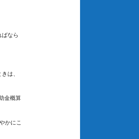
ればなら
ときは、
助金概算
やかにこ