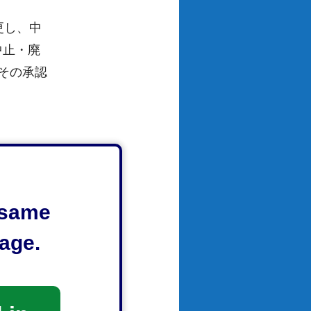
更し、中
中止・廃
その承認
e same
age.
たとき
実行委員