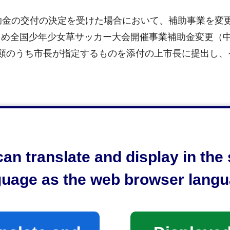
助金の交付の決定を受けた場合において、補助事業を変
じめ全国少年少女草サッカー大会開催事業補助金変更（
類のうち市長が指定するものを添付の上市長に提出し、
があると認める書類
an translate and display in th
guage as the web browser langu
があったときは、その内容を審査し、承認すべきと認め
金変更（中止・廃止）承認通知書（様式第4号）により