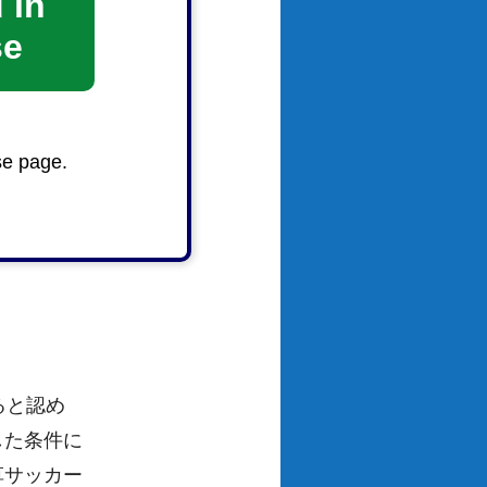
 in
se
は補助金
金実績報告
se page.
ると認め
した条件に
草サッカー