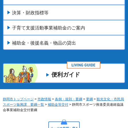
決算・財政指標等
子育て支援活動事業補助金のご案内
補助金・後援名義・物品の貸出
便利ガイド
静岡市トップページ
>
市政情報
>
条例・規則・要綱
>
要綱
>
観光文化・市民局
スポーツ振興課 要綱一覧
>
補助金等交付
> 静岡市スポーツ推進委員連絡協議
会事業補助金交付要綱