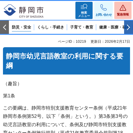
検索
緊急情報
お問い合わせ
メニュー
防災・安全
くらし・手続き
子育て・教育
健康・医療・福祉
ページID：10219
更新日：2026年2月17日
静岡市幼児言語教室の利用に関する要
綱
（趣旨）
第1条
この要綱は、静岡市特別支援教育センター条例（平成21年
静岡市条例第52号。以下「条例」という。）第3条第3号の
幼児言語教室の利用について、条例及び静岡市特別支援教
育センター条例施行規則（平成21年教育委員会規則第18