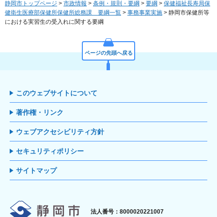
静岡市トップページ
>
市政情報
>
条例・規則・要綱
>
要綱
>
保健福祉長寿局保
健衛生医療部保健所保健所総務課 要綱一覧
>
事務事業実施
> 静岡市保健所等
における実習生の受入れに関する要綱
ページの先頭へ戻る
このウェブサイトについて
著作権・リンク
ウェブアクセシビリティ方針
セキュリティポリシー
サイトマップ
静岡市
法人番号：8000020221007