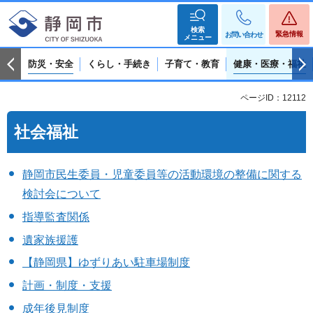
検索
緊急情報
お問い合わせ
メニュー
防災・安全
くらし・手続き
子育て・教育
健康・医療・福祉
ページID：12112
社会福祉
静岡市民生委員・児童委員等の活動環境の整備に関する
検討会について
指導監査関係
遺家族援護
【静岡県】ゆずりあい駐車場制度
計画・制度・支援
成年後見制度