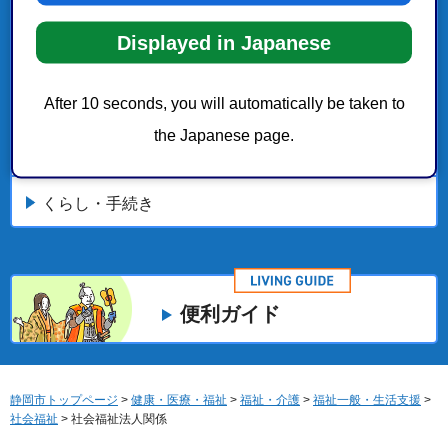
Displayed in Japanese
社会福祉
子育て・教育
After 10 seconds, you will automatically be taken to
the Japanese page.
静岡市地域福祉共生センター「みなくる」
くらし・手続き
便利ガイド
静岡市トップページ
>
健康・医療・福祉
>
福祉・介護
>
福祉一般・生活支援
>
社会福祉
> 社会福祉法人関係