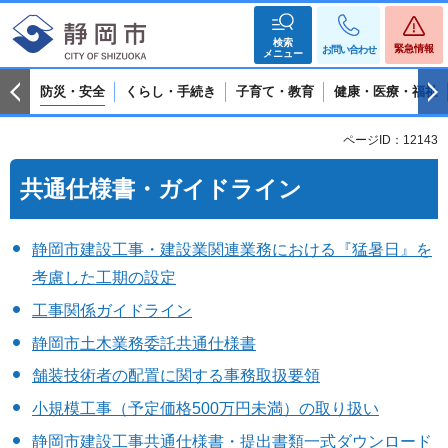
検索
緊急情報
お問い合わせ
メニュー
防災・安全
くらし・手続き
子育て・教育
健康・医療・福祉
ページID：12143
共通仕様書・ガイドライン
静岡市建設工事・建設業関連業務における『猛暑日』を
考慮した工期の設定
工事関係ガイドライン
静岡市土木業務委託共通仕様書
舗装技術者の配置に関する事務取扱要領
小規模工事（予定価格500万円未満）の取り扱い
静岡市建設工事共通仕様書・提出書類一式ダウンロード