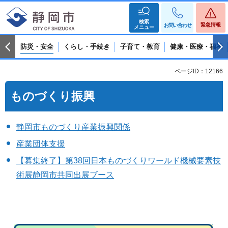
検索
緊急情報
お問い合わせ
メニュー
防災・安全
くらし・手続き
子育て・教育
健康・医療・福祉
ページID：12166
ものづくり振興
静岡市ものづくり産業振興関係
産業団体支援
【募集終了】第38回日本ものづくりワールド機械要素技
術展静岡市共同出展ブース