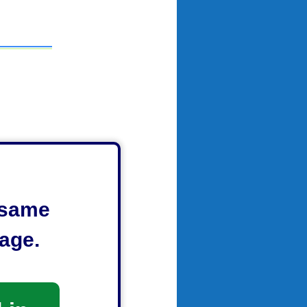
e same
age.
定着が期待