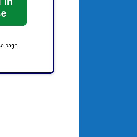
 in
se
se page.