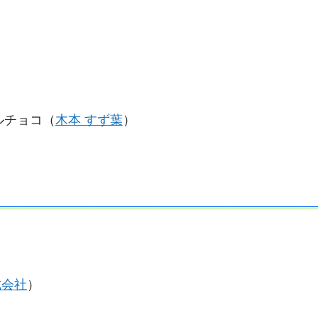
ルチョコ（
木本 すず葉
）
式会社
）