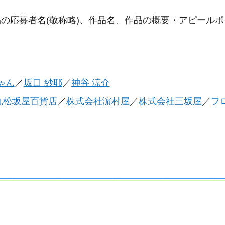
の応募者名(敬称略)、作品名、作品の概要・アピールポ
ゃん
／
坂口 紗耶
／
神谷 涼介
丸松坂屋百貨店
／
株式会社濵村屋
／
株式会社三坂屋
／
フ