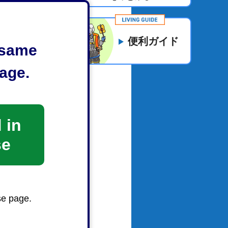
便利ガイド
e same
age.
 in
se
い
se page.