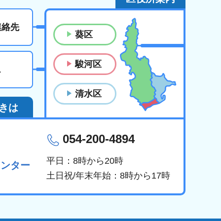
連絡先
葵区
駿河区
ス
清水区
きは
054-200-4894
平日：8時から20時
センター
土日祝/年末年始：8時から17時