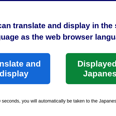
an translate and display in th
guage as the web browser langu
nslate and
Displayed
display
Japane
めにみなさまのご意見をお聞かせくださ
0 seconds, you will automatically be taken to the Japane
役に立たなかった