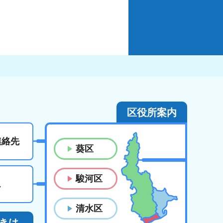
区役所案内
連絡先
葵区
駿河区
ス
清水区
きは