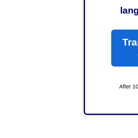
lan
Tra
After 1