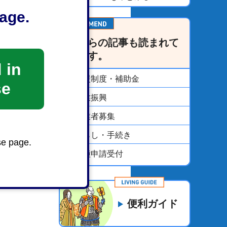
age.
こちらの記事も読まれて
います。
 in
支援制度・補助金
se
商業振興
事業者募集
くらし・手続き
se page.
各種申請受付
便利ガイド