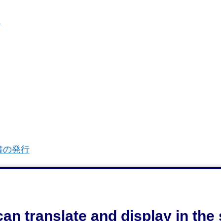
】
書の発行
an translate and display in th