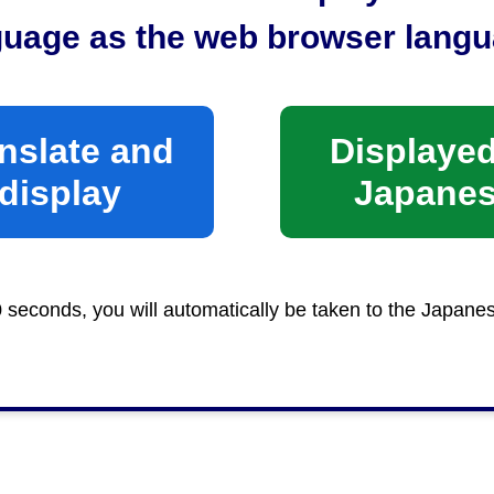
guage as the web browser langu
nslate and
Displayed
display
Japane
0 seconds, you will automatically be taken to the Japane