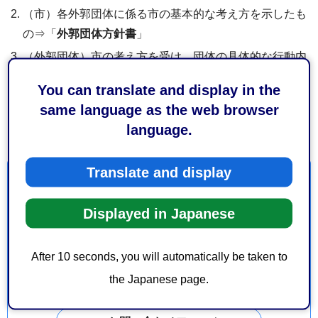
（市）各外郭団体に係る市の基本的な考え方を示したも
の⇒「
外郭団体方針書
」
（外郭団体）市の考え方を受け、団体の具体的な行動内
容、目標年次や数値目標を示したもの⇒「
経営計画書
」
You can translate and display in the
（外郭団体及び市）経営計画に基づく事業実施状況や経
same language as the web browser
営全般の評価を行ったもの⇒「
概要評価シート
」
language.
Translate and display
お問い合わせ
Displayed in Japanese
総務局総務課行財政改革推進係
葵区追手町5-1 静岡庁舎新館9階
After 10 seconds, you will automatically be taken to
電話番号：054-221-1754
the Japanese page.
ファックス番号：054-205-1377