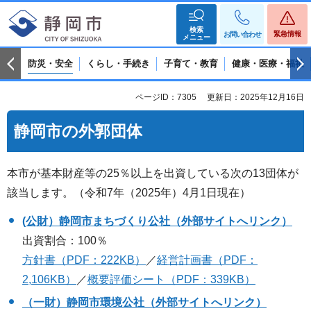
検索
緊急情報
お問い合わせ
メニュー
防災・安全
くらし・手続き
子育て・教育
健康・医療・福祉
ページID：7305
更新日：2025年12月16日
静岡市の外郭団体
本市が基本財産等の25％以上を出資している次の13団体が
該当します。（令和7年（2025年）4月1日現在）
(公財）静岡市まちづくり公社（外部サイトへリンク）
出資割合：100％
方針書（PDF：222KB）
／
経営計画書（PDF：
2,106KB）
／
概要評価シート（PDF：339KB）
（一財）静岡市環境公社（外部サイトへリンク）