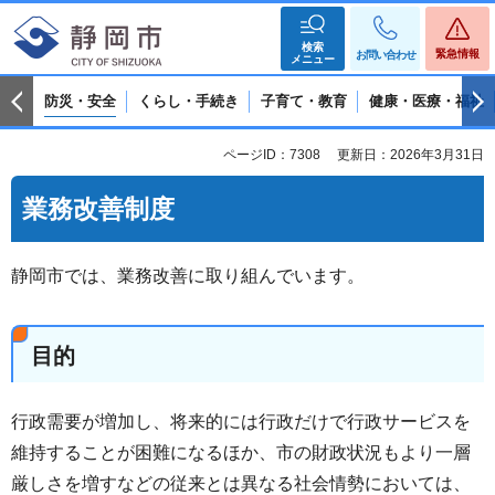
検索
緊急情報
お問い合わせ
メニュー
防災・安全
くらし・手続き
子育て・教育
健康・医療・福祉
ページID：7308
更新日：2026年3月31日
業務改善制度
静岡市では、業務改善に取り組んでいます。
目的
行政需要が増加し、将来的には行政だけで行政サービスを
維持することが困難になるほか、市の財政状況もより一層
厳しさを増すなどの従来とは異なる社会情勢においては、