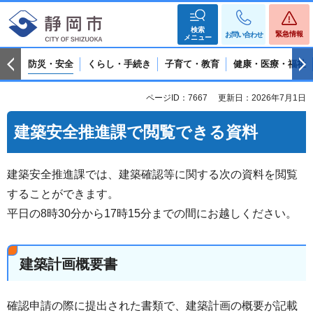
検索
緊急情報
お問い合わせ
メニュー
防災・安全
くらし・手続き
子育て・教育
健康・医療・福祉
ページID：7667
更新日：2026年7月1日
建築安全推進課で閲覧できる資料
建築安全推進課では、建築確認等に関する次の資料を閲覧
することができます。
平日の8時30分から17時15分までの間にお越しください。
建築計画概要書
確認申請の際に提出された書類で、建築計画の概要が記載