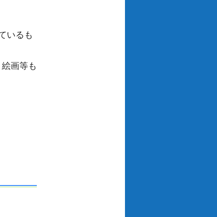
ているも
、絵画等も
。