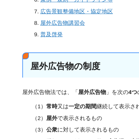
広告景観整備地区・協定地区
屋外広告物講習会
普及啓発
屋外広告物の制度
屋外広告物法では、「
屋外広告物
」を次の
4つ
（1）
常時
又は
一定の期間
継続して表示さ
（2）
屋外
で表示されるもの
（3）
公衆
に対して表示されるもの