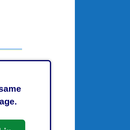
です。
e same
age.
せる責務が