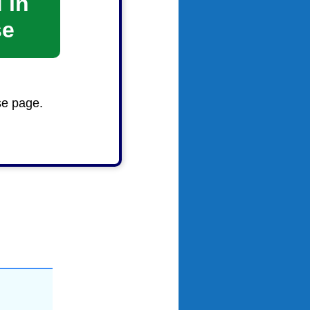
 in
se
必ずご確認
se page.