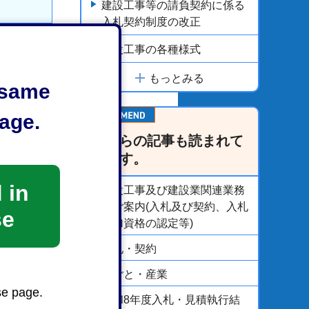
建設工事等の請負契約に係る
入札契約制度の改正
建設工事の各種様式
もっとみる
e same
age.
こちらの記事も読まれて
います。
 in
建設工事及び建設業関連業務
のご案内(入札及び契約、入札
se
参加資格の認定等)
入札・契約
い
しごと・産業
se page.
令和8年度入札・見積執行結