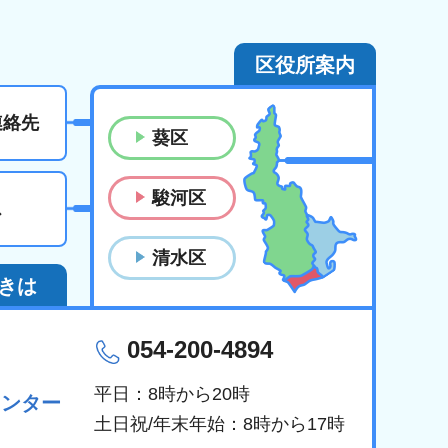
区役所案内
連絡先
葵区
駿河区
ス
清水区
きは
054-200-4894
平日：8時から20時
センター
土日祝/年末年始：8時から17時