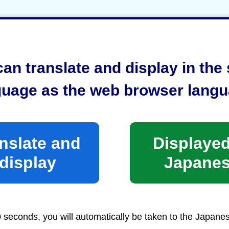
an translate and display in th
guage as the web browser langu
nslate and
Displayed
display
Japane
めにみなさまのご意見をお聞かせくださ
0 seconds, you will automatically be taken to the Japane