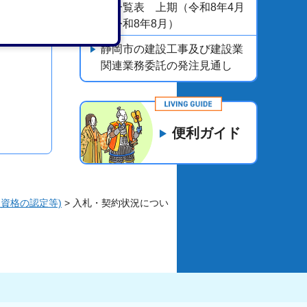
果一覧表 上期（令和8年4月
～令和8年8月）
静岡市の建設工事及び建設業
関連業務委託の発注見通し
便利ガイド
資格の認定等)
> 入札・契約状況につい