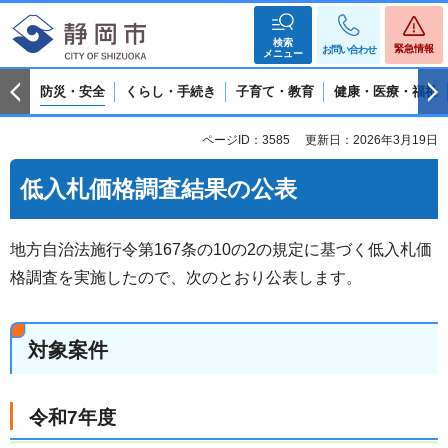
検索
緊急情報
お問い合わせ
メニュー
防災・安全
くらし・手続き
子育て・教育
健康・医療・福祉
ページID：3585
更新日：2026年3月19日
低入札価格調査結果の公表
地方自治法施行令第167条の10の2の規定に基づく低入札価
格調査を実施したので、次のとおり公表します。
対象案件
令和7年度