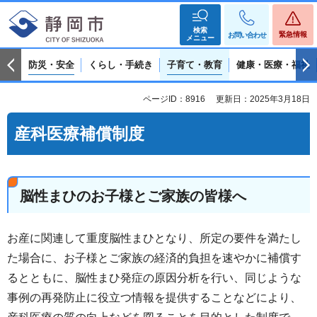
検索
緊急情報
お問い合わせ
メニュー
防災・安全
くらし・手続き
子育て・教育
健康・医療・福祉
ページID：8916
更新日：2025年3月18日
産科医療補償制度
脳性まひのお子様とご家族の皆様へ
お産に関連して重度脳性まひとなり、所定の要件を満たし
た場合に、お子様とご家族の経済的負担を速やかに補償す
るとともに、脳性まひ発症の原因分析を行い、同じような
事例の再発防止に役立つ情報を提供することなどにより、