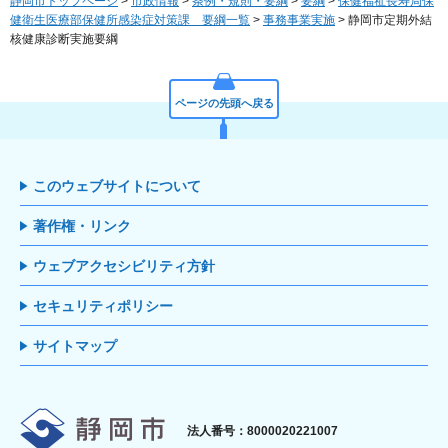
静岡市トップページ
>
市政情報
>
条例・規則・要綱
>
要綱
>
保健福祉長寿局保
健衛生医療部保健所感染症対策課 要綱一覧
>
事務事業実施
> 静岡市定期外結
核健康診断実施要綱
ページの先頭へ戻る
このウェブサイトについて
著作権・リンク
ウェブアクセシビリティ方針
セキュリティポリシー
サイトマップ
静岡市
法人番号：8000020221007