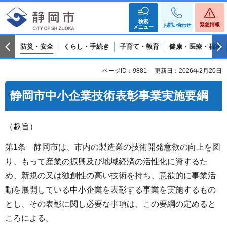
検索
緊急情報
お問い合わせ
メニュー
防災・安全
くらし・手続き
子育て・教育
健康・医療・福祉
ページID：9881
更新日：2026年2月20日
静岡市中小企業技術表彰事業実施要綱
（趣旨）
第1条 静岡市は、市内の製造業の技術開発意欲の向上を図
り、もって産業の振興及び地域経済の活性化に資するた
め、新規の又は独創性の高い技術を持ち、意欲的に事業活
動を展開している中小企業を表彰する事業を実施するもの
とし、その表彰に関し必要な事項は、この要綱の定めると
ころによる。