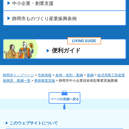
中小企業・創業支援
静岡市ものづくり産業振興条例
便利ガイド
静岡市トップページ
>
市政情報
>
条例・規則・要綱
>
要綱
>
経済局商工部産業
振興課 要綱一覧
>
事務事業実施
> 静岡市中小企業技術表彰事業実施要綱
ページの先頭へ戻る
このウェブサイトについて