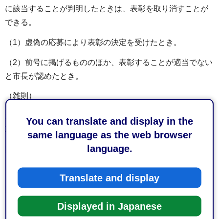
に該当することが判明したときは、表彰を取り消すことが
できる。
（1）虚偽の応募により表彰の決定を受けたとき。
（2）前号に掲げるもののほか、表彰することが適当でない
と市長が認めたとき。
（雑則）
第7条 この要綱に定めるもののほか、表彰に関し必要な事
You can translate and display in the
項は、別に定める。
same language as the web browser
language.
附則
この要綱は、平成28年度の表彰から適用する。
Translate and display
附則
Displayed in Japanese
この要綱は、平成30年4月1日から施行する。