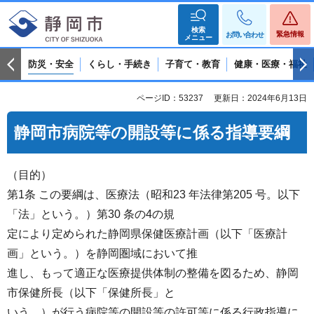
検索
緊急情報
お問い合わせ
メニュー
防災・安全
くらし・手続き
子育て・教育
健康・医療・福祉
ページID：53237
更新日：2024年6月13日
静岡市病院等の開設等に係る指導要綱
（目的）
第1条 この要綱は、医療法（昭和23 年法律第205 号。以下
「法」という。）第30 条の4の規
定により定められた静岡県保健医療計画（以下「医療計
画」という。）を静岡圏域において推
進し、もって適正な医療提供体制の整備を図るため、静岡
市保健所長（以下「保健所長」と
いう。）が行う病院等の開設等の許可等に係る行政指導に